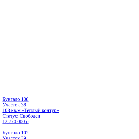
Бунгало 108
Участок 38
108 кв.м «Теплый контур»
Статус: Свободен
12 770 000 р
Бунгало 102
Участок 39